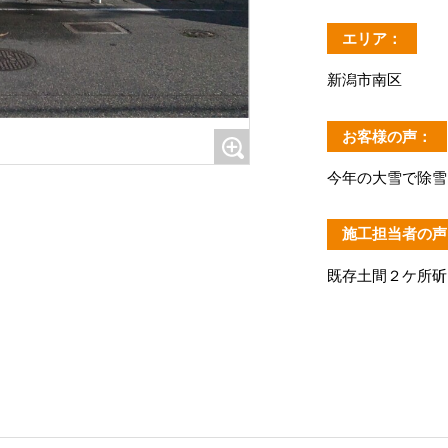
エリア：
新潟市南区
お客様の声：
今年の大雪で除雪
施工担当者の声
既存土間２ケ所斫