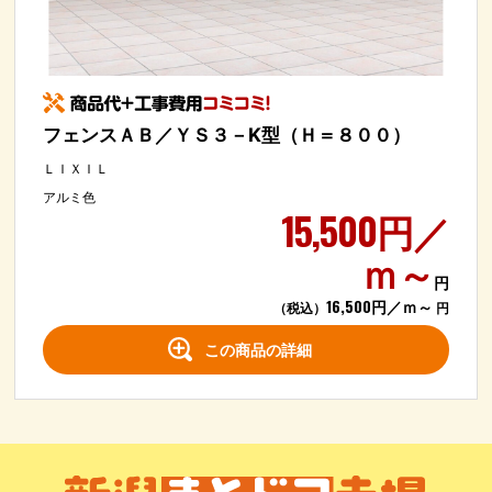
フェンスＡＢ／ＹＳ３－K型（Ｈ＝８００）
ＬＩＸＩＬ
アルミ色
15,500円／
ｍ～
円
16,500円／ｍ～
（税込）
円
この商品の詳細