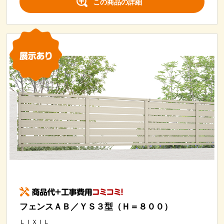
この商品の詳細
フェンスＡＢ／ＹＳ３型（Ｈ＝８００）
ＬＩＸＩＬ