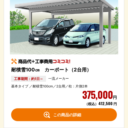
耐積雪100㎝ カーポート（2台用）
工事期間：約1日～
一流メーカー
基本タイプ ／耐積雪100cm／2台用／柱：片側2本
375,000
円
412,500
（税込）
円
この商品の詳細