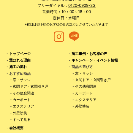
フリーダイヤル：
0120-0909-33
営業時間：10：00～18：00
定休日：水曜日
※祝日は御予約のお客様のみの対応とさせていただきます
-
トップページ
-
施工事例・お客様の声
-
選ばれる理由
-
キャンペーン・イベント情報
-
施工の流れ
- 商品の選び方
-
窓・サッシ
- おすすめ商品
-
窓・サッシ
-
玄関ドア・玄関引き戸
-
玄関ドア・玄関引き戸
-
その他窓関連
-
その他窓関連
-
カーポート
-
カーポート
-
エクステリア
-
エクステリア
-
外壁塗装
-
外壁塗装
-
すべて見る
-
会社概要