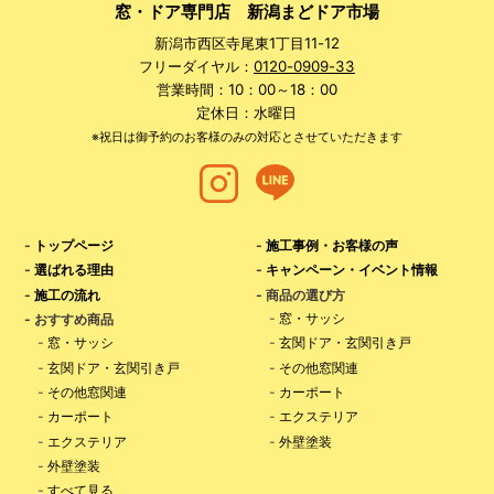
窓・ドア専門店 新潟まどドア市場
新潟市西区寺尾東1丁目11-12
フリーダイヤル：
0120-0909-33
営業時間：10：00～18：00
定休日：水曜日
※祝日は御予約のお客様のみの対応とさせていただきます
-
トップページ
-
施工事例・お客様の声
-
選ばれる理由
-
キャンペーン・イベント情報
-
施工の流れ
- 商品の選び方
-
窓・サッシ
- おすすめ商品
-
窓・サッシ
-
玄関ドア・玄関引き戸
-
玄関ドア・玄関引き戸
-
その他窓関連
-
その他窓関連
-
カーポート
-
カーポート
-
エクステリア
-
エクステリア
-
外壁塗装
-
外壁塗装
-
すべて見る