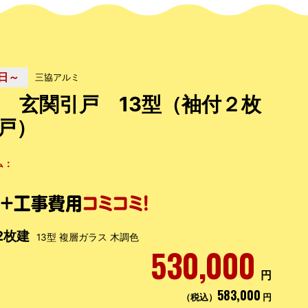
日～
三協アルミ
 玄関引戸 13型（袖付２枚
戸）
ム：
2枚建
13型 複層ガラス 木調色
530,000
円
583,000
（税込）
円