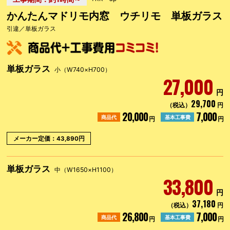
かんたんマドリモ内窓 ウチリモ 単板ガラス
引違／単板ガラス
単板ガラス
小（W740×H700）
27,000
円
29,700
（税込）
円
20,000
7,000
商品代
基本工事費
円
円
メーカー定価：43,890円
単板ガラス
中（W1650×H1100）
33,800
円
37,180
（税込）
円
26,800
7,000
商品代
基本工事費
円
円