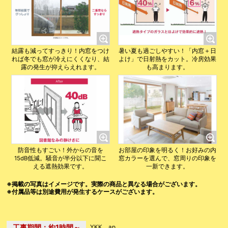
結露も減ってすっきり！内窓をつけ
暑い夏も過ごしやすい！「内窓＋日
れば冬でも窓が冷えにくくなり、結
よけ」で日射熱をカット。冷房効果
露の発生が抑えらえれます。
も高まります。
防音性もすごい！外からの音を
お部屋の印象を明るく！お好みの内
15dB低減。騒音が半分以下に聞こ
窓カラーを選んで、窓周りの印象を
える遮熱効果です。
一新できます。
※掲載の写真はイメージです。実際の商品と異なる場合がございます。
※付属品等は別途費用が発生するケースがございます。
工事期間：約1時間～
YKK ap