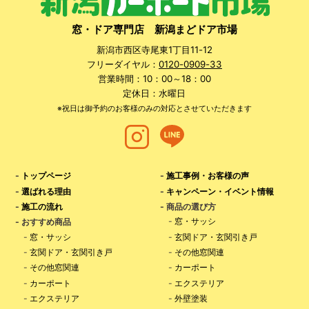
窓・ドア専門店 新潟まどドア市場
新潟市西区寺尾東1丁目11-12
フリーダイヤル：
0120-0909-33
営業時間：10：00～18：00
定休日：水曜日
※祝日は御予約のお客様のみの対応とさせていただきます
-
トップページ
-
施工事例・お客様の声
-
選ばれる理由
-
キャンペーン・イベント情報
-
施工の流れ
- 商品の選び方
-
窓・サッシ
- おすすめ商品
-
窓・サッシ
-
玄関ドア・玄関引き戸
-
玄関ドア・玄関引き戸
-
その他窓関連
-
その他窓関連
-
カーポート
-
カーポート
-
エクステリア
-
エクステリア
-
外壁塗装