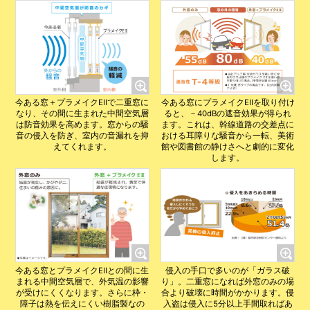
今ある窓＋プラメイクEⅡで二重窓に
今ある窓にプラメイクEⅡを取り付け
なり、その間に生まれた中間空気層
ると、－40dBの遮音効果が得られ
は防音効果を高めます。窓からの騒
ます。これは、幹線道路の交差点に
音の侵入を防ぎ、室内の音漏れを抑
おける耳障りな騒音から一転、美術
えてくれます。
館や図書館の静けさへと劇的に変化
します。
今ある窓とプラメイクEⅡとの間に生
侵入の手口で多いのが「ガラス破
まれる中間空気層で、外気温の影響
り」。二重窓になれば外窓のみの場
が受けにくくなります。さらに枠・
合より破壊に時間がかかります。侵
障子は熱を伝えにくい樹脂製なの
入盗は侵入に5分以上手間取ればあ