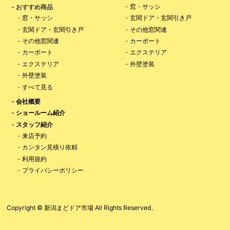
-
窓・サッシ
- おすすめ商品
-
窓・サッシ
-
玄関ドア・玄関引き戸
-
玄関ドア・玄関引き戸
-
その他窓関連
-
その他窓関連
-
カーポート
-
カーポート
-
エクステリア
-
エクステリア
-
外壁塗装
-
外壁塗装
-
すべて見る
-
会社概要
-
ショールーム紹介
-
スタッフ紹介
-
来店予約
-
カンタン見積り依頼
-
利用規約
-
プライバシーポリシー
Copyright © 新潟まどドア市場 All Rights Reserved.