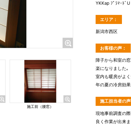
YKKap ﾌﾟﾗﾏｰ
エリア：
新潟市西区
お客様の声：
障子から和室の窓
楽になりました｡
室内も暖房がよく
年の夏の冷房効果
施工担当者の声
施工前（腰窓）
現地事前調査の際
良く作業が出来ま