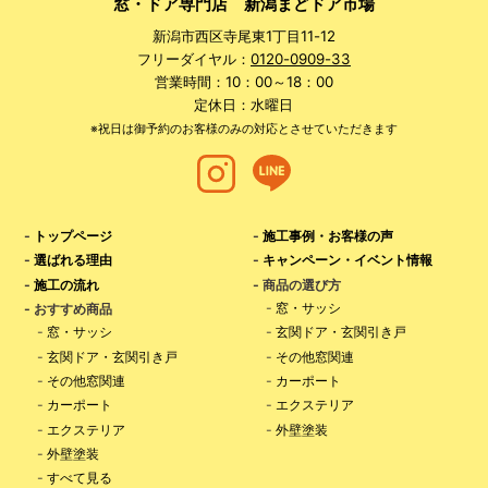
窓・ドア専門店 新潟まどドア市場
新潟市西区寺尾東1丁目11-12
フリーダイヤル：
0120-0909-33
営業時間：10：00～18：00
定休日：水曜日
※祝日は御予約のお客様のみの対応とさせていただきます
-
トップページ
-
施工事例・お客様の声
-
選ばれる理由
-
キャンペーン・イベント情報
-
施工の流れ
- 商品の選び方
-
窓・サッシ
- おすすめ商品
-
窓・サッシ
-
玄関ドア・玄関引き戸
-
玄関ドア・玄関引き戸
-
その他窓関連
-
その他窓関連
-
カーポート
-
カーポート
-
エクステリア
-
エクステリア
-
外壁塗装
-
外壁塗装
-
すべて見る